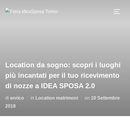
Salta
al
Apri/c
contenuto
Location da sogno: scopri i luoghi
più incantati per il tuo ricevimento
di nozze a IDEA SPOSA 2.0
Pubblicato
di
enrico
in
Location matrimoni
on
10 Settembre
il
2018