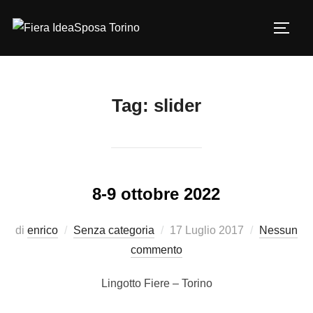
Salta
al
Apri/c
contenuto
Tag:
slider
8-9 ottobre 2022
Pubblicato
di
enrico
Senza categoria
17 Luglio 2017
Nessun
il
commento
Lingotto Fiere – Torino