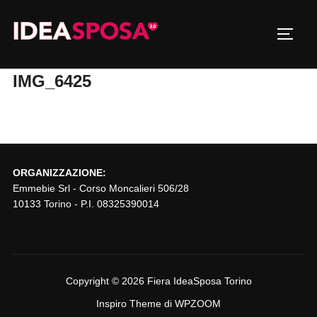
Salta
al
Apri/c
contenuto
IMG_6425
ORGANIZZAZIONE:
Emmebie Srl - Corso Moncalieri 506/28
10133 Torino - P.I. 08325390014
Copyright © 2026 Fiera IdeaSposa Torino
Inspiro Theme
di
WPZOOM