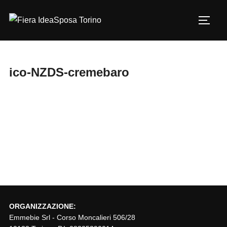
Salta
al
Apri/c
contenuto
ico-NZDS-cremebaro
ORGANIZZAZIONE:
Emmebie Srl - Corso Moncalieri 506/28