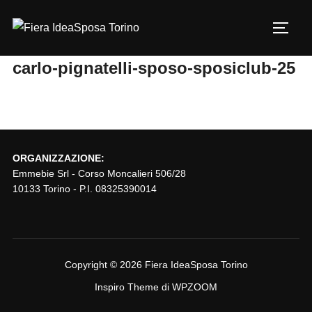
Salta
al
Apri/c
contenuto
carlo-pignatelli-sposo-sposiclub-25
ORGANIZZAZIONE:
Emmebie Srl - Corso Moncalieri 506/28
10133 Torino - P.I. 08325390014
Copyright © 2026 Fiera IdeaSposa Torino
Inspiro Theme
di
WPZOOM